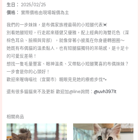
生日：
2025/02/25
價格：
實際價格由現場報價為主
我們的一步妹妹，是布偶家族裡最萌的小短腿代表💓
別看她腿短短，行走起來穩健又優雅，配上經典的海雙花色（深
棕色耳朵、臉頰與背部），就像穿著小披風在你身邊轉圈圈～
她既有布偶貓的溫柔黏人，也有短腿貓獨特的呆萌感，是十足十
的可愛反差萌！
想找一隻毛量豐富、眼神溫柔、又帶點小短腿驚喜的布偶妹妹？
一步會是你的心頭好！
歡迎來喔嗨喵社（宜蘭市）親眼見見她的療癒步伐🐾
還有很多貓貓來不及更新 歡迎加@line詢問：
@uvh3971t
相關商品