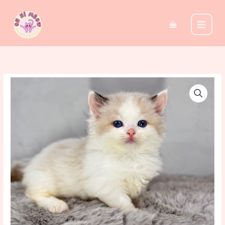
至
主
要
內
容