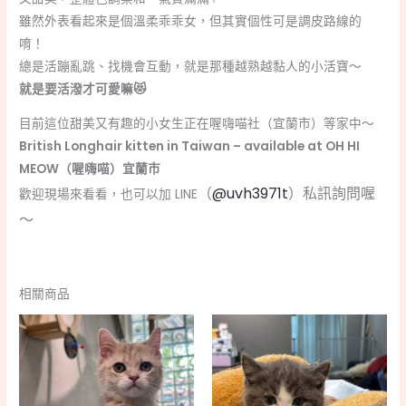
雖然外表看起來是個溫柔乖乖女，但其實個性可是調皮路線的
唷！
總是活蹦亂跳、找機會互動，就是那種越熟越黏人的小活寶～
就是要活潑才可愛嘛😻
目前這位甜美又有趣的小女生正在喔嗨喵社（宜蘭市）等家中～
British Longhair kitten in Taiwan – available at OH HI
MEOW（喔嗨喵）宜蘭市
（
@uvh3971t
）私訊詢問喔
歡迎現場來看看，也可以加 LINE
～
相關商品