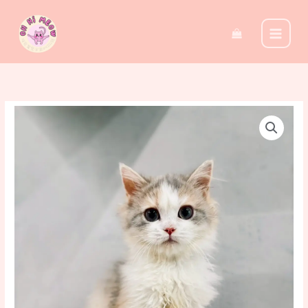
至
主
要
內
容